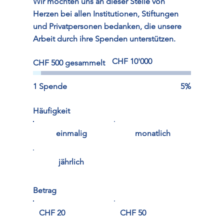
Wir möchten uns an dieser Stelle von
Herzen bei allen Institutionen, Stiftungen
und Privatpersonen bedanken, die unsere
Arbeit durch ihre Spenden unterstützen.
Spendenziel:
CHF 10'000
CHF 500 gesammelt
CHF 10'000
1 Spende
5%
Häufigkeit
einmalig
monatlich
jährlich
Betrag
CHF 20
CHF 50